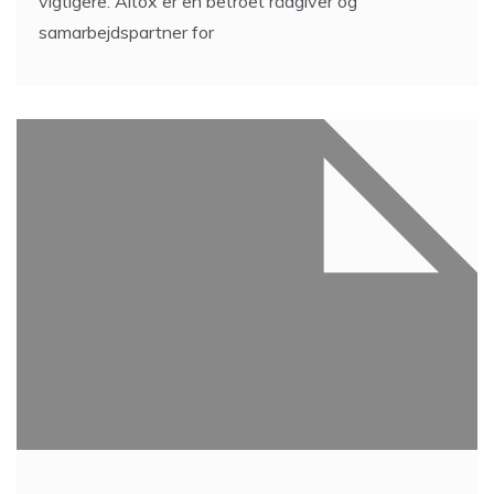
vigtigere. Altox er en betroet rådgiver og
samarbejdspartner for