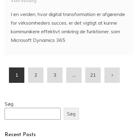
4 Min Reading
I en verden, hvor digital transformation er afgørende
for virksomheders succes, er det vigtigt at kunne
kommunikere effektivt omkring de funktioner, som
Microsoft Dynamics 365
1
2
3
…
21
Søg
Søg
Recent Posts