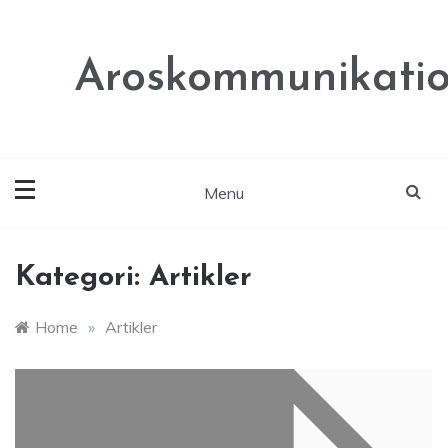
Skip
to
content
Aroskommunikatio
Menu
Kategori:
Artikler
Home
»
Artikler