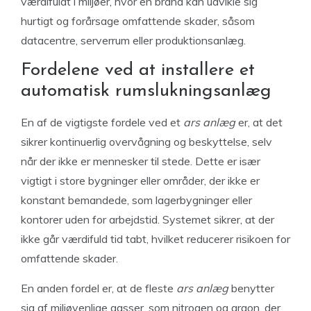
værdifuldt i miljøer, hvor en brand kan udvikle sig
hurtigt og forårsage omfattende skader, såsom
datacentre, serverrum eller produktionsanlæg.
Fordelene ved at installere et
automatisk rumslukningsanlæg
En af de vigtigste fordele ved et
ars anlæg
er, at det
sikrer kontinuerlig overvågning og beskyttelse, selv
når der ikke er mennesker til stede. Dette er især
vigtigt i store bygninger eller områder, der ikke er
konstant bemandede, som lagerbygninger eller
kontorer uden for arbejdstid. Systemet sikrer, at der
ikke går værdifuld tid tabt, hvilket reducerer risikoen for
omfattende skader.
En anden fordel er, at de fleste
ars anlæg
benytter
sig af miljøvenlige gasser, som nitrogen og argon, der