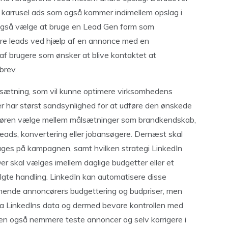
r karrusel ads som også kommer indimellem opslag i
også vælge at bruge en Lead Gen form som
re leads ved hjælp af en annonce med en
af brugere som ønsker at blive kontaktet at
brev.
ålsætning, som vil kunne optimere virksomhedens
r har størst sandsynlighed for at udføre den ønskede
ncøren vælge mellem målsætninger som brandkendskab,
ads, konvertering eller jobansøgere. Dernæst skal
uges på kampagnen, samt hvilken strategi LinkedIn
er skal vælges imellem daglige budgetter eller et
gte handling. LinkedIn kan automatisere disse
ignende annoncørers budgettering og budpriser, men
ra LinkedIns data og dermed bevare kontrollen med
 også nemmere teste annoncer og selv korrigere i