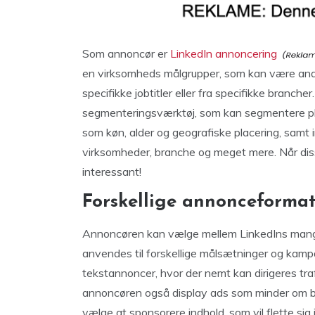
Som annoncør er
LinkedIn annoncering
en virksomheds målgrupper, som kan være andr
specifikke jobtitler eller fra specifikke branche
segmenteringsværktøj, som kan segmentere pla
som køn, alder og geografiske placering, samt i
virksomheder, branche og meget mere. Når diss
interessant!
Forskellige annonceforma
Annoncøren kan vælge mellem LinkedIns mange
anvendes til forskellige målsætninger og kampa
tekstannoncer, hvor der nemt kan dirigeres tra
annoncøren også display ads som minder om 
vælge at sponsorere indhold, som vil flette si