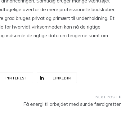
 i annonceringen. Samtidig bruger mange værktøjet
odtagelige overfor de mere professionelle budskaber,
 grad bruges privat og primært til underholdning. Et
de for hvorvidt virksomheden kan nå de rigtige
 og indsamle de rigtige data om brugerne samt om
PINTEREST
LINKEDIN
Få energi til arbejdet med sunde færdigretter