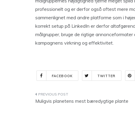
målgruppernes nøjagtighed fjerne meget spild
professionelt og er derfor også oftest mere m
sammenlignet med andre platforme som i højere
korrekt setup på LinkedIn er derfor altafgøren
målgrupper, bruge de rigtige annonceformater
kampagnens virkning og effektivitet.
FACEBOOK
TWITTER
Indlægsnavigation
Muligvis planetens mest bæredygtige plante