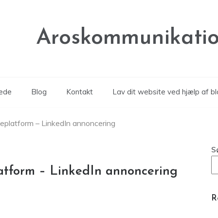
Aroskommunikatio
rede
Blog
Kontakt
Lav dit website ved hjælp af b
platform – LinkedIn annoncering
S
tform – LinkedIn annoncering
R