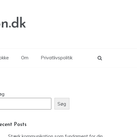
n.dk
lokke
Om
Privatlivspolitik
øg
Søg
ecent Posts
Stærk kommunikation som fundament for din