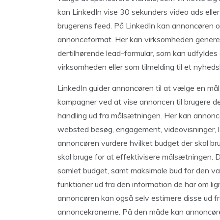
kan LinkedIn vise 30 sekunders video ads elle
brugerens feed. På LinkedIn kan annoncøren 
annonceformat. Her kan virksomheden genere
dertilhørende lead-formular, som kan udfyldes 
virksomheden eller som tilmelding til et nyheds
LinkedIn guider annoncøren til at vælge en m
kampagner ved at vise annoncen til brugere de
handling ud fra målsætningen. Her kan anno
websted besøg, engagement, videovisninger, le
annoncøren vurdere hvilket budget der skal br
skal bruge for at effektivisere målsætningen. D
samlet budget, samt maksimale bud for den val
funktioner ud fra den information de har om l
annoncøren kan også selv estimere disse ud f
annoncekronerne. På den måde kan annoncøren