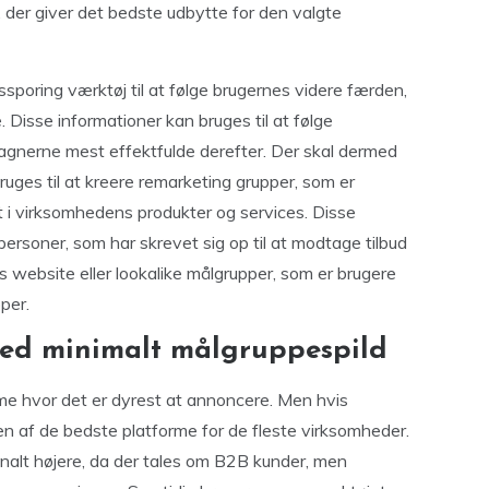
, der giver det bedste udbytte for den valgte
poring værktøj til at følge brugernes videre færden,
 Disse informationer kan bruges til at følge
agnerne mest effektfulde derefter. Der skal dermed
uges til at kreere remarketing grupper, som er
t i virksomhedens produkter og services. Disse
ersoner, som har skrevet sig op til at modtage tilbud
website eller lookalike målgrupper, som er brugere
per.
ed minimalt målgruppespild
rme hvor det er dyrest at annoncere. Men hvis
en af de bedste platforme for de fleste virksomheder.
nalt højere, da der tales om B2B kunder, men