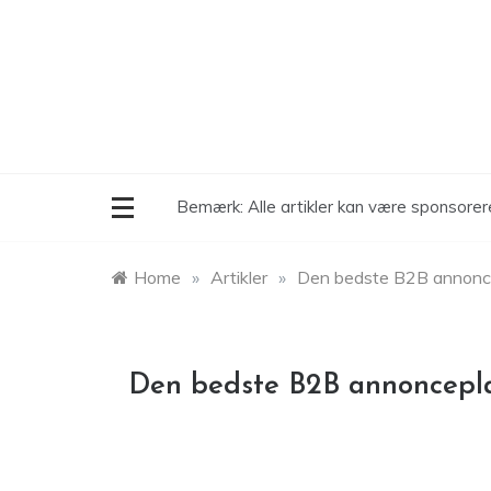
Skip
to
content
Bemærk: Alle artikler kan være sponsore
Home
»
Artikler
»
Den bedste B2B annonce
Den bedste B2B annoncepla