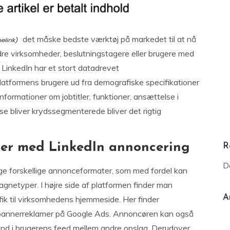
det måske bedste værktøj på markedet til at nå
e virksomheder, beslutningstagere eller brugere med
r. LinkedIn har et stort datadrevet
tformens brugere ud fra demografiske specifikationer
nformationer om jobtitler, funktioner, ansættelse i
e bliver krydssegmenterede bliver det rigtig
ter med LinkedIn annoncering
R
D
 forskellige annonceformater, som med fordel kan
gnetyper. I højre side af platformen finder man
A
fik til virksomhedens hjemmeside. Her finder
bannerreklamer på Google Ads. Annoncøren kan også
g ind i brugerens feed mellem andre opslag. Derudover