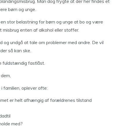
t blandingsmisbrug. Man dog frygte at der her findes et
lere børn og unge.
 en stor belastning for børn og unge at bo og være
misbrug enten af alkohol eller stoffer.
ned og undgå at tale om problemer med andre. De vil
 der så kan ske.
e fuldstændig fastlåst.
å dem,
 familien, oplever ofte:
met er helt afhængig af forældrenes tilstand
dadtil
 holde med?