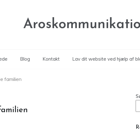
Aroskommunikatio
rede
Blog
Kontakt
Lav dit website ved hjælp af b
e familien
S
familien
R