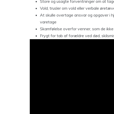
Store og usagte forventninger om at tage
Vold, trusler om vold eller verbale øretæv
At skulle overtage ansvar og opgaver i h
varetage
Skamfølelse overfor venner, som de ikke 
Frygt for tab af forældre ved død, skils