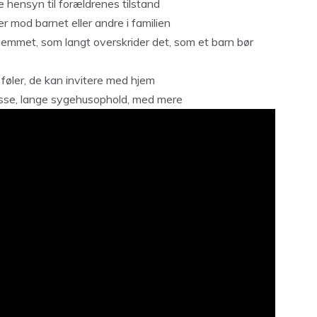
 hensyn til forældrenes tilstand
er mod barnet eller andre i familien
jemmet, som langt overskrider det, som et barn bør
føler, de kan invitere med hjem
misse, lange sygehusophold, med mere