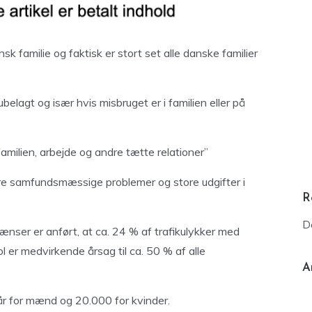
 familie og faktisk er stort set alle danske familier
lagt og især hvis misbruget er i familien eller på
familien, arbejde og andre tætte relationer”
tore samfundsmæssige problemer og store udgifter i
R
D
ser er anført, at ca. 24 % af trafikulykker med
l er medvirkende årsag til ca. 50 % af alle
A
eår for mænd og 20.000 for kvinder.