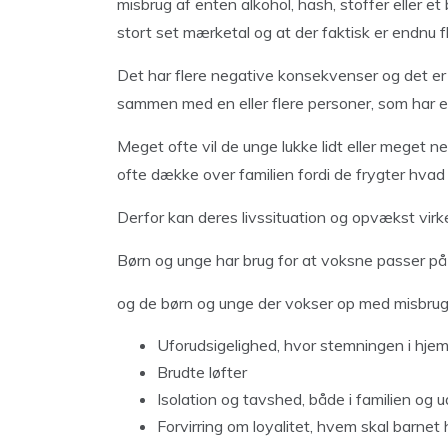
misbrug af enten alkohol, hash, stoffer eller e
stort set mærketal og at der faktisk er endnu f
Det har flere negative konsekvenser og det er
sammen med en eller flere personer, som har et 
Meget ofte vil de unge lukke lidt eller meget 
ofte dække over familien fordi de frygter hvad
Derfor kan deres livssituation og opvækst virk
Børn og unge har brug for at voksne passer p
og de børn og unge der vokser op med misbrug i
Uforudsigelighed, hvor stemningen i hjem
Brudte løfter
Isolation og tavshed, både i familien og u
Forvirring om loyalitet, hvem skal barnet