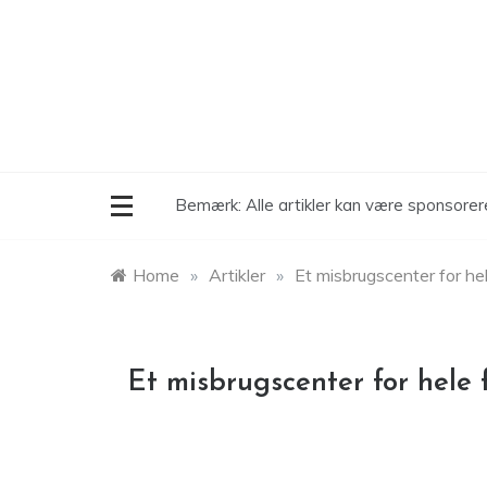
Skip
to
content
Bemærk: Alle artikler kan være sponsore
Home
»
Artikler
»
Et misbrugscenter for hel
Et misbrugscenter for hele 