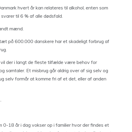
Danmark hvert år kan relateres til alkohol, enten som
varer til 6 % af alle dødsfald.
blandt mænd.
 tæt på 600.000 danskere har et skadeligt forbrug af
rug.
il der i langt de fleste tilfælde være behov for
 og samtaler. Et misbrug går aldrig over af sig selv og
g selv formår at komme fri af et det, eller af anden
.
0-18 år i dag vokser op i familier hvor der findes et