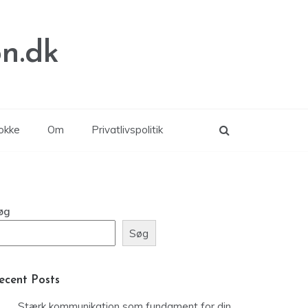
n.dk
lokke
Om
Privatlivspolitik
øg
Søg
ecent Posts
Stærk kommunikation som fundament for din