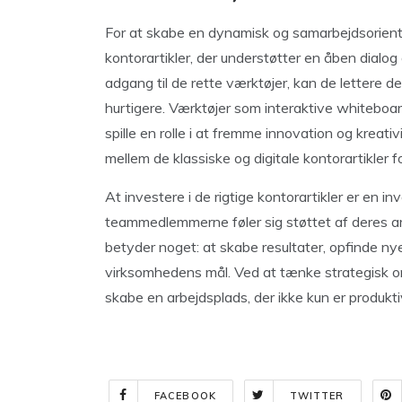
For at skabe en dynamisk og samarbejdsoriente
kontorartikler, der understøtter en åben dialo
adgang til de rette værktøjer, kan de lettere d
hurtigere. Værktøjer som interaktive whiteboa
spille en rolle i at fremme innovation og kreat
mellem de klassiske og digitale kontorartikler f
At investere i de rigtige kontorartikler er en i
teammedlemmerne føler sig støttet af deres arb
betyder noget: at skabe resultater, opfinde n
virksomhedens mål. Ved at tænke strategisk om
skabe en arbejdsplads, der ikke kun er produkt
FACEBOOK
TWITTER