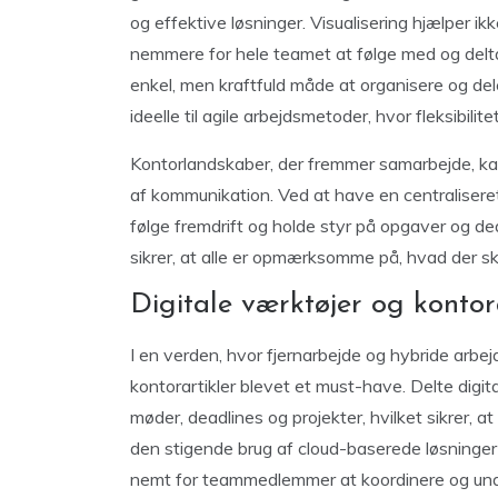
og effektive løsninger. Visualisering hjælper 
nemmere for hele teamet at følge med og deltag
enkel, men kraftfuld måde at organisere og dele
ideelle til agile arbejdsmetoder, hvor fleksibilit
Kontorlandskaber, der fremmer samarbejde, kan
af kommunikation. Ved at have en centralisere
følge fremdrift og holde styr på opgaver og de
sikrer, at alle er opmærksomme på, hvad der sk
Digitale værktøjer og kontor
I en verden, hvor fjernarbejde og hybride arbejd
kontorartikler blevet et must-have. Delte digi
møder, deadlines og projekter, hvilket sikrer, 
den stigende brug af cloud-baserede løsninger k
nemt for teammedlemmer at koordinere og und