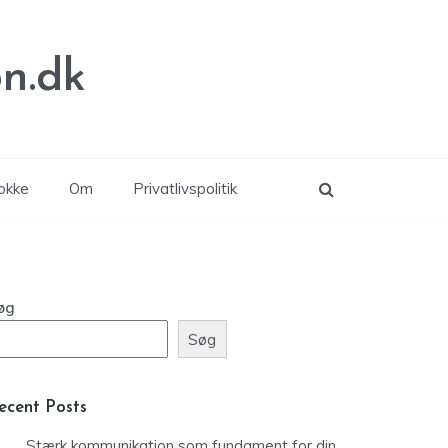
n.dk
lokke
Om
Privatlivspolitik
øg
Søg
ecent Posts
Stærk kommunikation som fundament for din