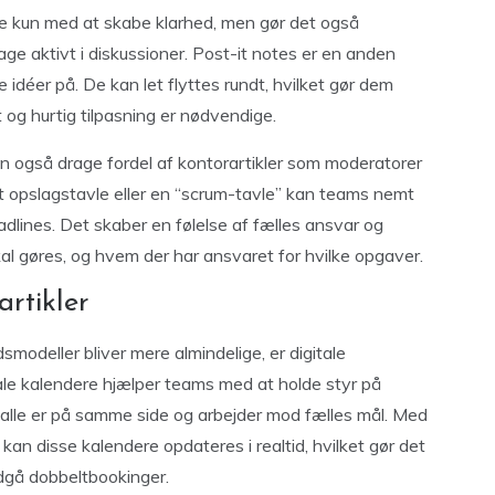
ikke kun med at skabe klarhed, men gør det også
e aktivt i diskussioner. Post-it notes er en anden
 idéer på. De kan let flyttes rundt, hvilket gør dem
et og hurtig tilpasning er nødvendige.
 også drage fordel af kontorartikler som moderatorer
t opslagstavle eller en “scrum-tavle” kan teams nemt
adlines. Det skaber en følelse af fælles ansvar og
al gøres, og hvem der har ansvaret for hvilke opgaver.
artikler
smodeller bliver mere almindelige, er digitale
tale kalendere hjælper teams med at holde styr på
at alle er på samme side og arbejder mod fælles mål. Med
an disse kalendere opdateres i realtid, hvilket gør det
gå dobbeltbookinger.