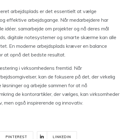
ret arbejdsplads er det essentielt at vælge
g og effektive arbejdsgange. Når medarbejdere har
ele idéer, samarbejde om projekter og nå deres mål
rds, digitale notesystemer og smarte skærme kan alle
ivitet. En moderne arbejdsplads kræver en balance
or at opnå det bedste resultat.
nvestering i virksomhedens fremtid. Når
ejdsomgivelser, kan de fokusere på det, der virkelig
ye løsninger og arbejde sammen for at nå
kring de kontorartikler, der vælges, kan virksomheder
iv, men også inspirerende og innovativ.
PINTEREST
LINKEDIN