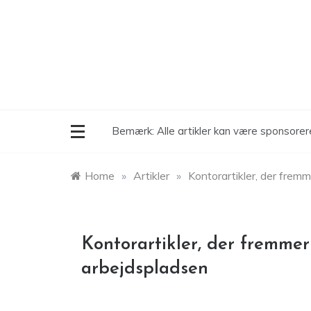
Skip
to
content
Bemærk: Alle artikler kan være sponsore
Home
»
Artikler
»
Kontorartikler, der fre
Kontorartikler, der fremm
arbejdspladsen