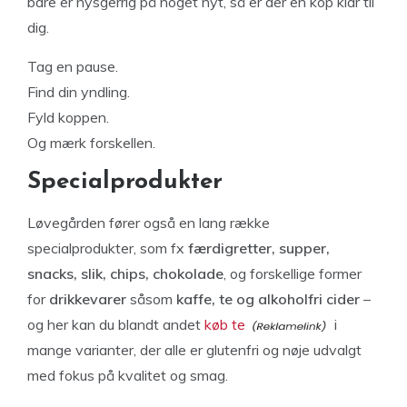
bare er nysgerrig på noget nyt, så er der en kop klar til
dig.
Tag en pause.
Find din yndling.
Fyld koppen.
Og mærk forskellen.
Specialprodukter
Løvegården fører også en lang række
specialprodukter, som fx
færdigretter, supper,
snacks, slik, chips, chokolade
, og forskellige former
for
drikkevarer
såsom
kaffe, te og alkoholfri cider
–
og her kan du blandt andet
køb te
i
mange varianter, der alle er glutenfri og nøje udvalgt
med fokus på kvalitet og smag.