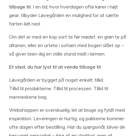
tilbage til
. I en tid, hvor hverdagen ofte kører i højt
gear, tilbyder Løvegården en mulighed for at sætte
farten lidt ned.
Om det er med en kop sort te før mødet, en grøn te på
altanen, eller en urtete i sofaen med bogen slået op –
så giver teen dig en stille stund midt i larmen.
Et sted, du har lyst til at vende tilbage til
Løvegården er bygget på noget enkelt: tillid.
Tillid til produkterne. Tillid til processen. Tillid til
menneskene bag.
Webshoppen er overskuelig, let at bruge og fyldt med
inspiration. Leveringen er hurtig, og pakkerne kommer
ofte dagen efter bestilling. Har du spørgsmål, bliver de
besvaret personligt – ikke af en chatbot, men af