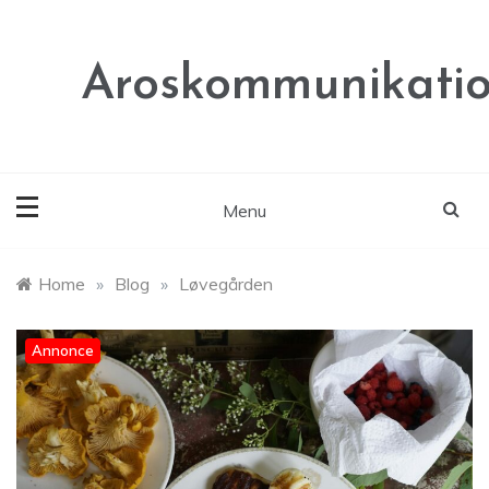
Skip
to
content
Aroskommunikatio
Menu
Home
»
Blog
»
Løvegården
Annonce