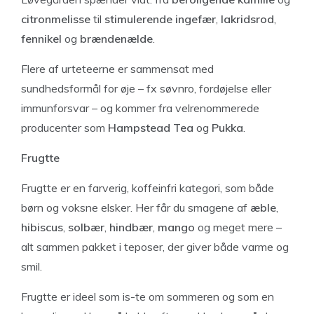
citronmelisse
til
stimulerende ingefær
,
lakridsrod
,
fennikel
og
brændenælde
.
Flere af urteteerne er sammensat med
sundhedsformål for øje – fx søvnro, fordøjelse eller
immunforsvar – og kommer fra velrenommerede
producenter som
Hampstead Tea
og
Pukka
.
Frugtte
Frugtte er en farverig, koffeinfri kategori, som både
børn og voksne elsker. Her får du smagene af
æble
,
hibiscus
,
solbær
,
hindbær
,
mango
og meget mere –
alt sammen pakket i teposer, der giver både varme og
smil.
Frugtte er ideel som is-te om sommeren og som en