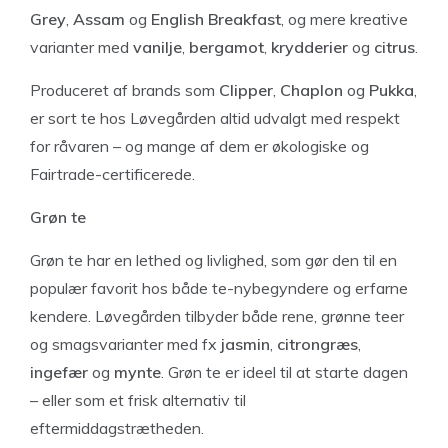
Grey
,
Assam
og
English Breakfast
, og mere kreative
varianter med
vanilje
,
bergamot
,
krydderier
og
citrus
.
Produceret af brands som
Clipper
,
Chaplon
og
Pukka
,
er sort te hos Løvegården altid udvalgt med respekt
for råvaren – og mange af dem er økologiske og
Fairtrade-certificerede.
Grøn te
Grøn te har en lethed og livlighed, som gør den til en
populær favorit hos både te-nybegyndere og erfarne
kendere. Løvegården tilbyder både rene, grønne teer
og smagsvarianter med fx
jasmin
,
citrongræs
,
ingefær
og
mynte
. Grøn te er ideel til at starte dagen
– eller som et frisk alternativ til
eftermiddagstrætheden.