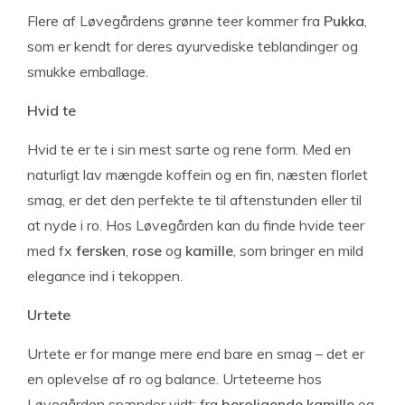
Flere af Løvegårdens grønne teer kommer fra
Pukka
,
som er kendt for deres ayurvediske teblandinger og
smukke emballage.
Hvid te
Hvid te er te i sin mest sarte og rene form. Med en
naturligt lav mængde koffein og en fin, næsten florlet
smag, er det den perfekte te til aftenstunden eller til
at nyde i ro. Hos Løvegården kan du finde hvide teer
med fx
fersken
,
rose
og
kamille
, som bringer en mild
elegance ind i tekoppen.
Urtete
Urtete er for mange mere end bare en smag – det er
en oplevelse af ro og balance. Urteteerne hos
Løvegården spænder vidt: fra
beroligende kamille
og