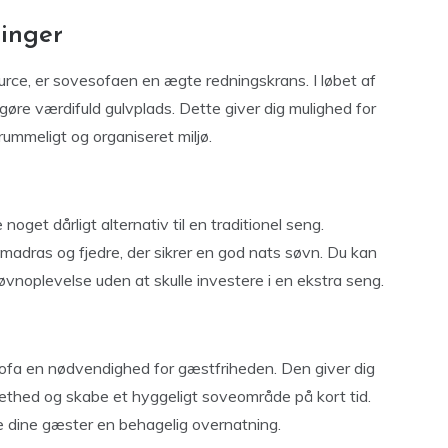
inger
urce, er sovesofaen en ægte redningskrans. I løbet af
re værdifuld gulvplads. Dette giver dig mulighed for
rummeligt og organiseret miljø.
oget dårligt alternativ til en traditionel seng.
adras og fjedre, der sikrer en god nats søvn. Du kan
vnoplevelse uden at skulle investere i en ekstra seng.
ofa en nødvendighed for gæstfriheden. Den giver dig
thed og skabe et hyggeligt soveområde på kort tid.
ve dine gæster en behagelig overnatning.