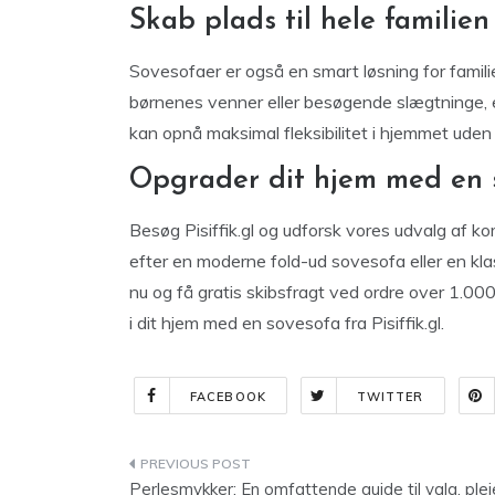
Skab plads til hele familien
Sovesofaer er også en smart løsning for familie
børnenes venner eller besøgende slægtninge, 
kan opnå maksimal fleksibilitet i hjemmet ud
Opgrader dit hjem med en so
Besøg Pisiffik.gl og udforsk vores udvalg af k
efter en moderne fold-ud sovesofa eller en kla
nu og få gratis skibsfragt ved ordre over 1.0
i dit hjem med en sovesofa fra Pisiffik.gl.
FACEBOOK
TWITTER
Indlægsnavigation
Perlesmykker: En omfattende guide til valg, plej