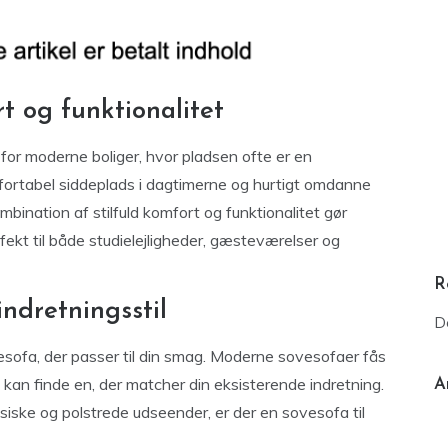
t og funktionalitet
 for moderne boliger, hvor pladsen ofte er en
ortabel siddeplads i dagtimerne og hurtigt omdanne
bination af stilfuld komfort og funktionalitet gør
rfekt til både studielejligheder, gæsteværelser og
R
ndretningsstil
D
vesofa, der passer til din smag. Moderne sovesofaer fås
u kan finde en, der matcher din eksisterende indretning.
A
ssiske og polstrede udseender, er der en sovesofa til