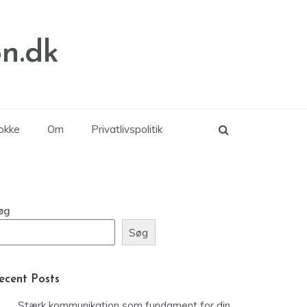
n.dk
lokke
Om
Privatlivspolitik
øg
Søg
ecent Posts
Stærk kommunikation som fundament for din