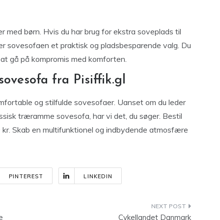
r med børn. Hvis du har brug for ekstra soveplads til
er sovesofaen et praktisk og pladsbesparende valg. Du
en at gå på kompromis med komforten.
vesofa fra Pisiffik.gl
omfortable og stilfulde sovesofaer. Uanset om du leder
ssisk træramme sovesofa, har vi det, du søger. Bestil
00 kr. Skab en multifunktionel og indbydende atmosfære
PINTEREST
LINKEDIN
e
Cykellandet Danmark