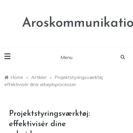
Skip
to
content
Aroskommunikatio
Menu
Home
»
Artikler
»
Projektstyringsværktøj:
effektivisér dine arbejdsprocesser
Projektstyringsværktøj:
effektivisér dine