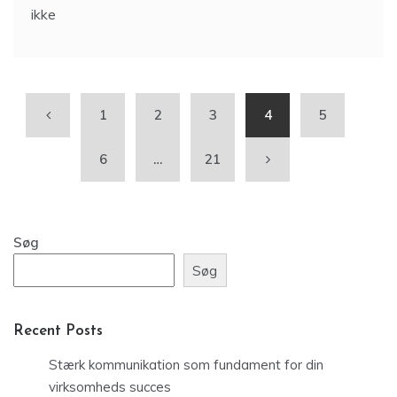
ikke
1
2
3
4
5
6
…
21
Søg
Søg
Recent Posts
Stærk kommunikation som fundament for din
virksomheds succes