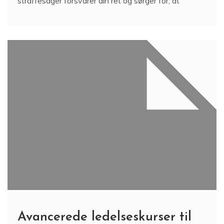
straffesager forsvarer din ret og sørger for, at
Avancerede ledelseskurser til