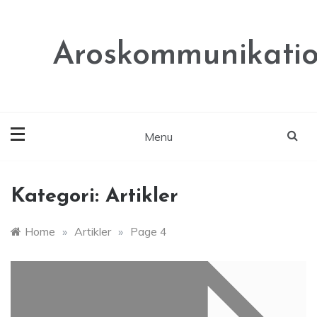
Skip
to
content
Aroskommunikatio
Menu
Kategori:
Artikler
Home
»
Artikler
»
Page 4