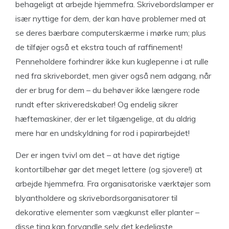
behageligt at arbejde hjemmefra. Skrivebordslamper er
især nyttige for dem, der kan have problemer med at
se deres bærbare computerskærme i mørke rum; plus
de tilføjer også et ekstra touch af raffinement!
Penneholdere forhindrer ikke kun kuglepenne i at rulle
ned fra skrivebordet, men giver også nem adgang, når
der er brug for dem – du behøver ikke længere rode
rundt efter skriveredskaber! Og endelig sikrer
hæftemaskiner, der er let tilgængelige, at du aldrig
mere har en undskyldning for rod i papirarbejdet!
Der er ingen tvivl om det – at have det rigtige
kontortilbehør gør det meget lettere (og sjovere!) at
arbejde hjemmefra. Fra organisatoriske værktøjer som
blyantholdere og skrivebordsorganisatorer til
dekorative elementer som vægkunst eller planter –
disse ting kan forvandle selv det kedeligste