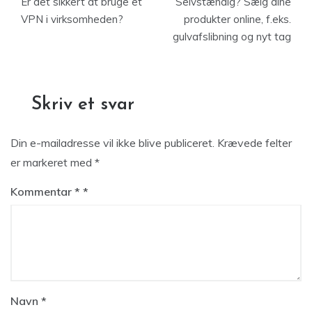
Er det sikkert at bruge et
Selvstændig? Sælg dine
VPN i virksomheden?
produkter online, f.eks.
gulvafslibning og nyt tag
Skriv et svar
Din e-mailadresse vil ikke blive publiceret.
Krævede felter
er markeret med
*
Kommentar
*
Navn
*